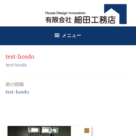
コ
有限会社細田工務店
細田工務店
ン
テ
ン
ツ
メニュー
へ
ス
キ
test-hosdo
ッ
test-hosdo
プ
前の投稿
投
test-hosdo
稿
ナ
ビ
ゲ