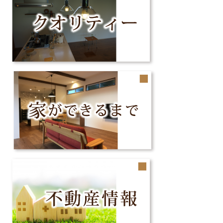
ー
シ
ョ
ン