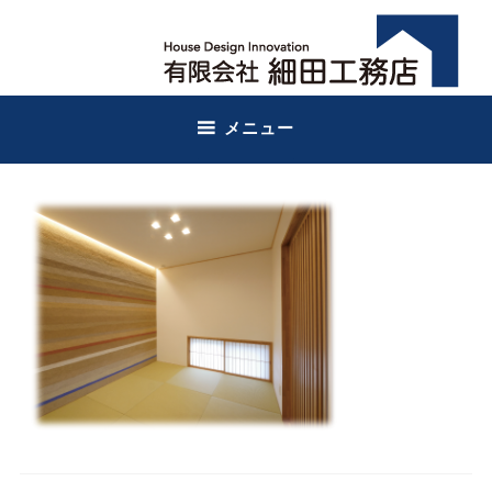
コ
有限会社細田工務店
細田工務店
ン
テ
ン
ツ
メニュー
へ
ス
キ
ッ
プ