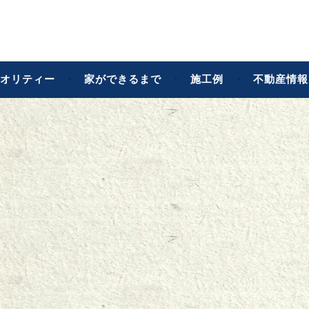
店
オリティー
家ができるまで
施工例
不動産情報