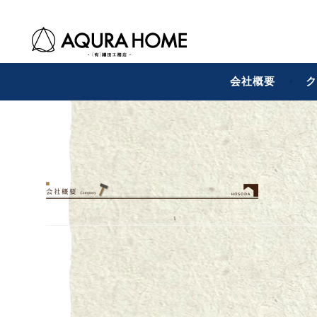
コ
有限会社細田工務
細田工務店
ン
テ
ン
会社概要
ク
ツ
へ
ス
キ
ッ
プ