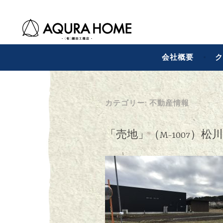
コ
有限会社細田工務
細田工務店
ン
テ
ン
会社概要
ク
ツ
へ
ス
キ
カテゴリー:
不動産情報
ッ
プ
「売地」（M-1007）松