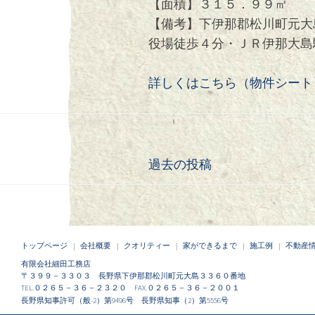
【面積】３１５．９９㎡
【備考】下伊那郡松川町元大
役場徒歩４分・ＪＲ伊那大島
詳しくはこちら（物件シートＭ-
過去の投稿
投
稿
ナ
トップページ
会社概要
クオリティー
家ができるまで
施工例
不動産
ビ
有限会社細田工務店
〒３９９－３３０３ 長野県下伊那郡松川町元大島３３６０番地
TEL.０２６５－３６－２３２０ FAX.０２６５－３６－２００１
ゲ
長野県知事許可（般-2）第9496号 長野県知事（2）第5556号