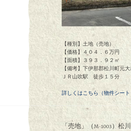
【種別】土地（売地）
【価格】４０４．６万円
【面積】３９３．９２㎡
【備考】下伊那郡松川町元大
ＪＲ山吹駅 徒歩１５分
詳しくはこちら（物件シートＭ-
「売地」（M-1003）松