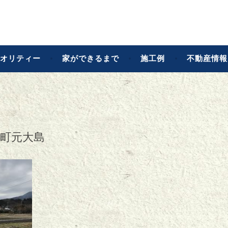
店
オリティー
家ができるまで
施工例
不動産情報
川町元大島