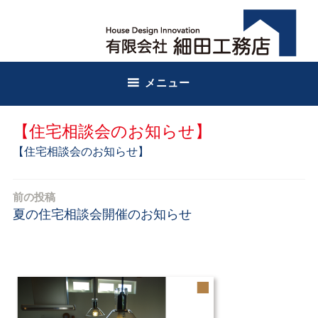
コ
有限会社細田工務店
細田工務店
ン
テ
ン
ツ
メニュー
へ
ス
キ
【住宅相談会のお知らせ】
ッ
【住宅相談会のお知らせ】
プ
前の投稿
投
夏の住宅相談会開催のお知らせ
稿
ナ
ビ
ゲ