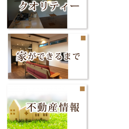
ー
シ
ョ
ン